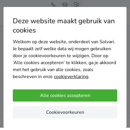
Deze website maakt gebruik van
cookies
Home
Zonnepanelen
Noord-Holland
Hoorn
Welkom op deze website, onderdeel van Solvari.
Gratis en vrijblijvend
Je bepaalt zelf welke data wij mogen gebruiken
Top 20 zonnepanelen
door je cookievoorkeuren te wijzigen. Door op
‘Alle cookies accepteren’ te klikken, ga je akkoord
installateurs in Hoorn
met het gebruik van alle cookies, zoals
beschreven in onze
cookieverklaring
.
Alle cookies accepteren
Vergelijk offertes
Cookievoorkeuren