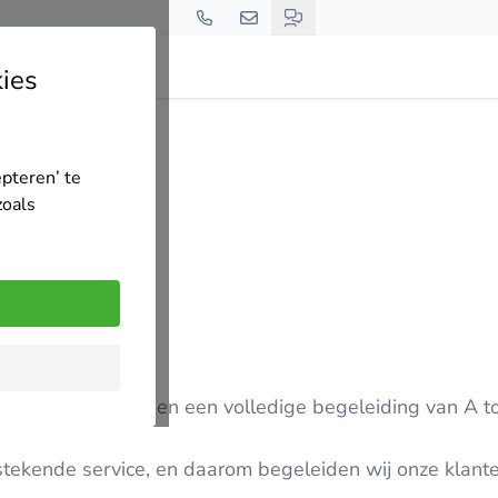
ies
emer Elektra
epteren’ te
zoals
levering; wij bieden een volledige begeleiding van A to
tstekende service, en daarom begeleiden wij onze klant