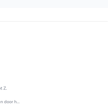
t Z.
en door het