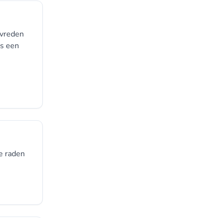
evreden
us een
e raden