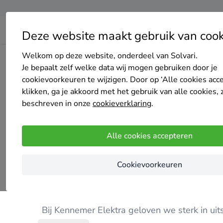
Deze website maakt gebruik van cook
Welkom op deze website, onderdeel van Solvari.
Home
Zonnepanelen
Noord-Holland
Haarlem
Kenn
Je bepaalt zelf welke data wij mogen gebruiken door je
cookievoorkeuren te wijzigen. Door op ‘Alle cookies acc
klikken, ga je akkoord met het gebruik van alle cookies, 
beschreven in onze
cookieverklaring
.
Kennemer Elektra
Alle cookies accepteren
5
/5
(5 reviews)
Haarlem
Cookievoorkeuren
Onze missie gaat verder dan slechts product 
Bij Kennemer Elektra geloven we sterk in ui