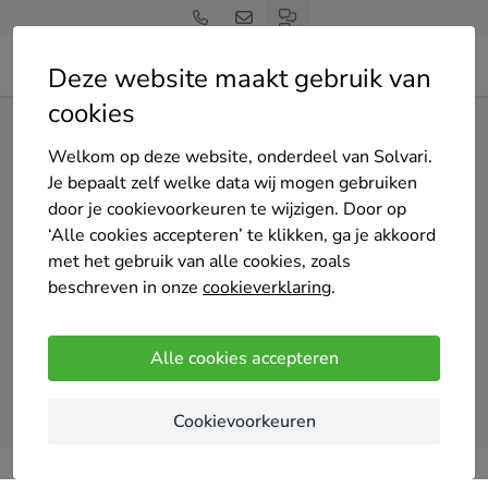
Deze website maakt gebruik van
cookies
Home
Cv-ketel
Limburg
Eijsden-Margraten
Welkom op deze website, onderdeel van Solvari.
Gratis en vrijblijvend
Je bepaalt zelf welke data wij mogen gebruiken
Top 20 cv-ketel installateurs
door je cookievoorkeuren te wijzigen. Door op
‘Alle cookies accepteren’ te klikken, ga je akkoord
in Eijsden-Margraten
met het gebruik van alle cookies, zoals
beschreven in onze
cookieverklaring
.
Alle cookies accepteren
Vergelijk offertes
Cookievoorkeuren