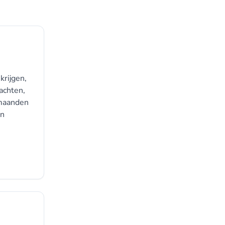
rijgen,
achten,
 maanden
en