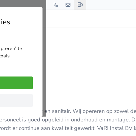
ies
epteren’ te
zoals
 het binnenklimaat en sanitair. Wij opereren op zowel d
 personeel is goed opgeleid in onderhoud en montage. D
e aan kwaliteit gewerkt. VaRi Instal BV is een door