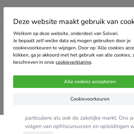
Deze website maakt gebruik van cook
Welkom op deze website, onderdeel van Solvari.
Home
Cv-ketel
Limburg
Beesel
VaRi Instal BV
Je bepaalt zelf welke data wij mogen gebruiken door je
cookievoorkeuren te wijzigen. Door op ‘Alle cookies acc
klikken, ga je akkoord met het gebruik van alle cookies, 
beschreven in onze
cookieverklaring
.
VaRi Instal BV
Alle cookies accepteren
3.7
/5
(3 reviews)
Reuver
Cookievoorkeuren
Wij zijn een dynamisch bedrijf met hart voor
particuliere als ook de zakelijke markt. Ons
volgen van opfriscursussen en opleidingen wordt er continu