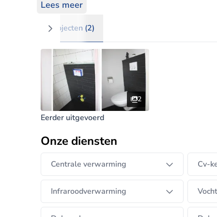
het KvINL Erkend Installatiebedrijf, waarmee
Lees meer
installatiebedrijf zijn wij actief in de regio
ons gespecialiseerd in het adviseren en ui
Projecten (2)
goed binnenklimaat. Op de zakelijke markt h
installatie werkzaamheden.
2
Eerder uitgevoerd
Onze diensten
Centrale verwarming
Cv-ke
Infraroodverwarming
Vocht