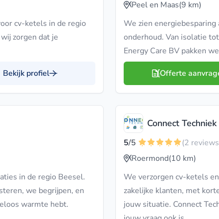
Peel en Maas
(9 km)
oor cv-ketels in de regio
We zien energiebesparing a
wij zorgen dat je
onderhoud. Van isolatie t
Energy Care BV pakken we
Bekijk profiel
Offerte aanvrag
Connect Techniek 
5
/5
(2 reviews
Roermond
(10 km)
ties in de regio Beesel.
We verzorgen cv-ketels en 
steren, we begrijpen, en
zakelijke klanten, met kor
geloos warmte hebt.
jouw situatie. Connect Tec
jouw vraag ook is.