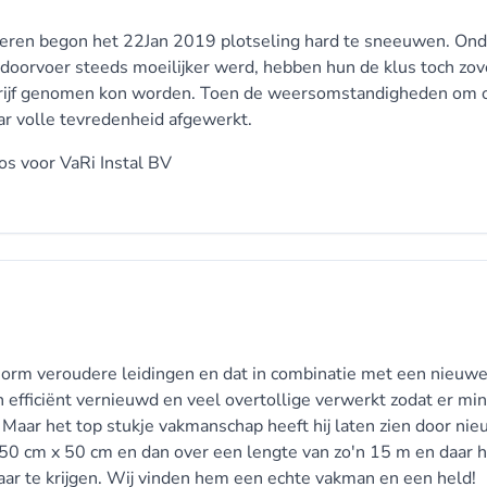
nneren begon het 22Jan 2019 plotseling hard te sneeuwen. Ond
 doorvoer steeds moeilijker werd, hebben hun de klus toch zov
edrijf genomen kon worden. Toen de weersomstandigheden om 
ar volle tevredenheid afgewerkt.
oos voor
VaRi Instal BV
norm veroudere leidingen en dat in combinatie met een nieuw
efficiënt vernieuwd en veel overtollige verwerkt zodat er mi
is. Maar het top stukje vakmanschap heeft hij laten zien door ni
 50 cm x 50 cm en dan over een lengte van zo'n 15 m en daar he
aar te krijgen. Wij vinden hem een echte vakman en een held!