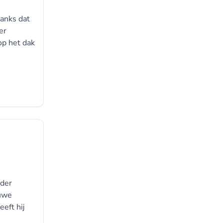
anks dat
er
op het dak
e
nder
euwe
eft hij