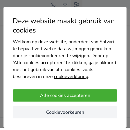
Deze website maakt gebruik van
cookies
Home
Cv-ketel
Noord-Holland
Haarlem
hollandcore-projects-bv
Welkom op deze website, onderdeel van Solvari.
Je bepaalt zelf welke data wij mogen gebruiken
door je cookievoorkeuren te wijzigen. Door op
‘Alle cookies accepteren’ te klikken, ga je akkoord
met het gebruik van alle cookies, zoals
Oeps!
beschreven in onze
cookieverklaring
.
Er ging iets mis bij het laden van de pagina. Probeer het
later opnieuw.
Alle cookies accepteren
Probeer opnieuw
Cookievoorkeuren