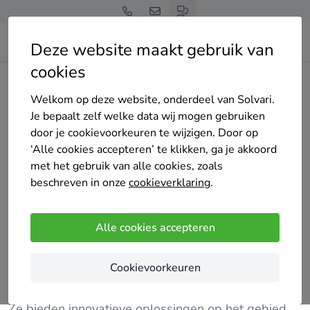
Deze website maakt gebruik van
cookies
Home
Cv-ketel
Noord-Holland
Hilversum
Elite Klimaat Groep BV
Welkom op deze website, onderdeel van Solvari.
Je bepaalt zelf welke data wij mogen gebruiken
door je cookievoorkeuren te wijzigen. Door op
‘Alle cookies accepteren’ te klikken, ga je akkoord
met het gebruik van alle cookies, zoals
beschreven in onze
cookieverklaring
.
Elite Klimaat Groep BV
Nog geen reviews
Alle cookies accepteren
Hilversum
Cookievoorkeuren
Elite Klimaat Groep is een toonaangevend bedrijf
gespecialiseerd in klimaat- en installatietechniek.
Ze bieden innovatieve oplossingen op het gebied