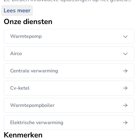
van verwarming, ventilation, airconditioning en
Lees meer
elektriciteit voor zowel particuliere als zakelijke
Onze diensten
klanten. Met jaren ervaring en een focus op
duurzaamheid, streeft Elite Klimaat Groep naar
Warmtepomp
comfortabele en energiezuinige leef- en
werkomgevingen.
Airco
Centrale verwarming
Cv-ketel
Warmtepompboiler
Elektrische verwarming
Kenmerken