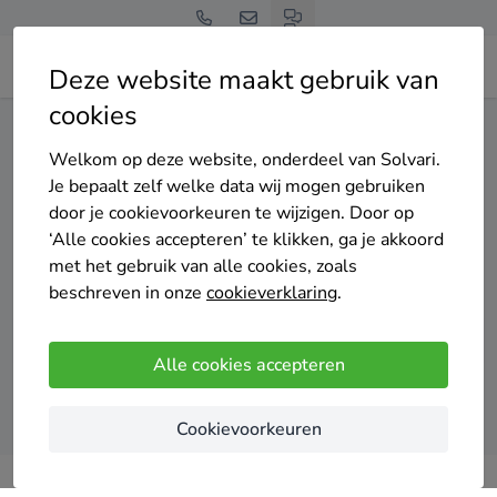
Deze website maakt gebruik van
cookies
Home
Cv-ketel
Zuid-Holland
Lisse
Welkom op deze website, onderdeel van Solvari.
Gratis en vrijblijvend
Je bepaalt zelf welke data wij mogen gebruiken
Top 20 cv-ketel
door je cookievoorkeuren te wijzigen. Door op
‘Alle cookies accepteren’ te klikken, ga je akkoord
installateurs in Lisse
met het gebruik van alle cookies, zoals
beschreven in onze
cookieverklaring
.
Alle cookies accepteren
Vergelijk offertes
Cookievoorkeuren