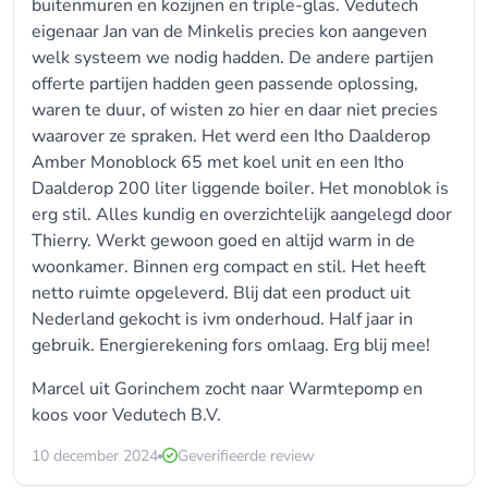
buitenmuren en kozijnen en triple-glas. Vedutech
eigenaar Jan van de Minkelis precies kon aangeven
welk systeem we nodig hadden. De andere partijen
offerte partijen hadden geen passende oplossing,
waren te duur, of wisten zo hier en daar niet precies
waarover ze spraken. Het werd een Itho Daalderop
Amber Monoblock 65 met koel unit en een Itho
Daalderop 200 liter liggende boiler. Het monoblok is
erg stil. Alles kundig en overzichtelijk aangelegd door
Thierry. Werkt gewoon goed en altijd warm in de
woonkamer. Binnen erg compact en stil. Het heeft
netto ruimte opgeleverd. Blij dat een product uit
Nederland gekocht is ivm onderhoud. Half jaar in
gebruik. Energierekening fors omlaag. Erg blij mee!
Marcel uit Gorinchem zocht naar Warmtepomp en
koos voor Vedutech B.V.
10 december 2024
Geverifieerde review