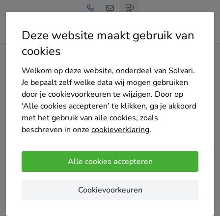
Deze website maakt gebruik van
cookies
Home
Dakisolatie
Noord-Holland
Castricum
Welkom op deze website, onderdeel van Solvari.
Gratis en vrijblijvend
Je bepaalt zelf welke data wij mogen gebruiken
Top 20 dakisolatie
door je cookievoorkeuren te wijzigen. Door op
‘Alle cookies accepteren’ te klikken, ga je akkoord
specialisten in Castricum
met het gebruik van alle cookies, zoals
beschreven in onze
cookieverklaring
.
Alle cookies accepteren
Vergelijk offertes
Cookievoorkeuren