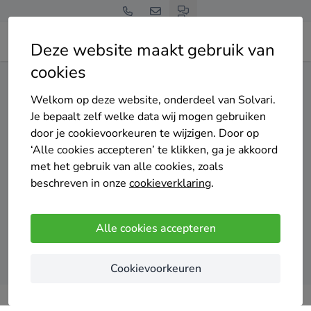
Deze website maakt gebruik van
cookies
Home
Dakisolatie
Noord-Holland
Hoorn
Welkom op deze website, onderdeel van Solvari.
Gratis en vrijblijvend
Je bepaalt zelf welke data wij mogen gebruiken
Top 20 dakisolatie
door je cookievoorkeuren te wijzigen. Door op
‘Alle cookies accepteren’ te klikken, ga je akkoord
specialisten in Hoorn
met het gebruik van alle cookies, zoals
beschreven in onze
cookieverklaring
.
Alle cookies accepteren
Vergelijk offertes
Cookievoorkeuren