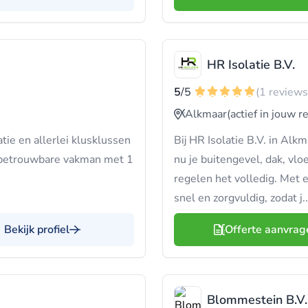
HR Isolatie B.V.
5
/5
(1 reviews
Alkmaar
(actief in jouw r
atie en allerlei klusklussen
Bij HR Isolatie B.V. in Alk
en betrouwbare vakman met 1
nu je buitengevel, dak, vlo
regelen het volledig. Met 
snel en zorgvuldig, zodat j..
Bekijk profiel
Offerte aanvrag
Blommestein B.V.