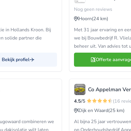
Nog geen reviews
Hoorn
(24 km)
ie in Hollands Kroon. Bij
Met 31 jaar ervaring en e
en solide partner die
we bij Bouwbedrijf R. Vliel
beheer uit. Van advies tot 
Bekijk profiel
Offerte aanvrag
Co Appelman Ver
4.5
/5
(16 revi
Dijk en Waard
(25 km)
rhugowaard combineren we
Al bijna 25 jaar vertrouw
 dakisolatie wilt laten
op Onderhoudsbedrijf Appe