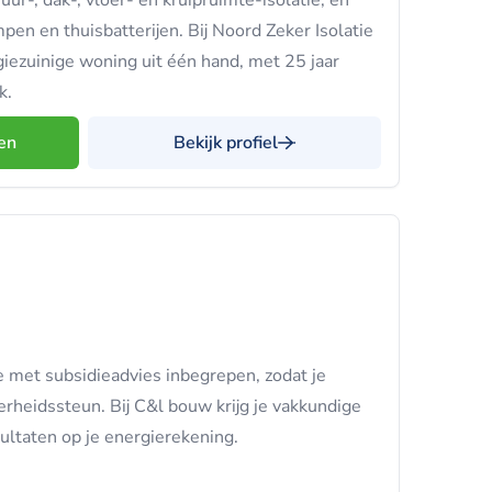
-, dak-, vloer- en kruipruimte-isolatie, en
en en thuisbatterijen. Bij Noord Zeker Isolatie
rgiezuinige woning uit één hand, met 25 jaar
k.
en
Bekijk profiel
ie met subsidieadvies inbegrepen, zodat je
erheidssteun. Bij C&l bouw krijg je vakkundige
ultaten op je energierekening.