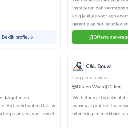
We helpen je met spouwmuur
installeren ook warmtepomp
krijg je alles voor een ene
garantie op het isolatiewer
Bekijk profiel
Offerte aanvrag
C&L Bouw
Nog geen reviews
Dijk en Waard
(22 km)
an dakgoten en
We helpen je bij dakisolat
ie. Bij Jan Schouten Dak- &
maximaal profiteert van ov
scherpe prijzen, voor zowel
uitvoering en merkbare res