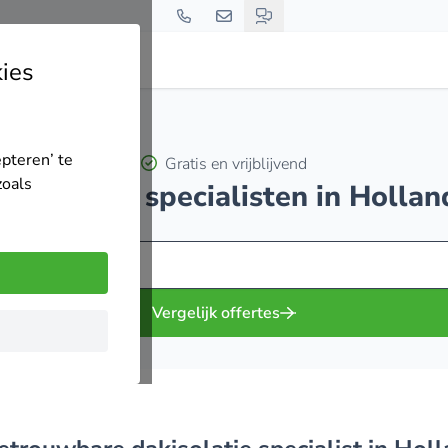
ies
epteren’ te
Gratis en vrijblijvend
zoals
dakisolatie specialisten in Holla
Vergelijk offertes