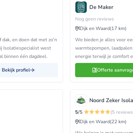
De Maker
Nog geen reviews
Dijk en Waard
(17 km)
f dak, en doen dat met zo'n
We bieden je alles voor e
j Isolatiespecialist west
warmtepompen, laadpalen en
al binnen één dagdeel.
energie terwijl je comfort 
Bekijk profiel
Offerte aanvrag
Noord Zeker Isola
5
/5
(5 reviews
Dijk en Waard
(22 km)