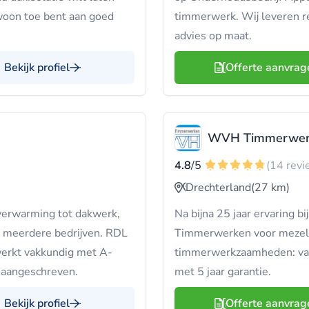
woon toe bent aan goed
timmerwerk. Wij leveren reë
advies op maat.
Bekijk profiel
Offerte aanvrag
WVH Timmerwer
4.8
/5
(14 revi
Drechterland
(27 km)
rverwarming tot dakwerk,
Na bijna 25 jaar ervaring
t meerdere bedrijven. RDL
Timmerwerken voor mezelf
erkt vakkundig met A-
timmerwerkzaamheden: van 
d aangeschreven.
met 5 jaar garantie.
Bekijk profiel
Offerte aanvrag