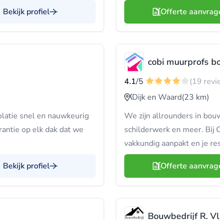
Bekijk profiel
Offerte aanvrag
cobi muurprofs 
4.1
/5
(19 revi
Dijk en Waard
(23 km)
olatie snel en nauwkeurig
We zijn allrounders in bou
arantie op elk dak dat we
schilderwerk en meer. Bij C
vakkundig aanpakt en je re
Bekijk profiel
Offerte aanvrag
Bouwbedrijf R. Vl