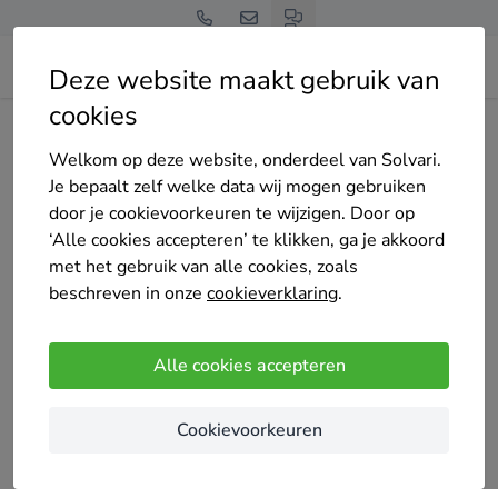
Deze website maakt gebruik van
cookies
Home
Laadpaal
Noord-Holland
Bergen (NH.)
Energie-Advies-Holland
Welkom op deze website, onderdeel van Solvari.
Je bepaalt zelf welke data wij mogen gebruiken
door je cookievoorkeuren te wijzigen. Door op
‘Alle cookies accepteren’ te klikken, ga je akkoord
met het gebruik van alle cookies, zoals
beschreven in onze
cookieverklaring
.
Energie-Advies-Holland
Nog geen reviews
Alle cookies accepteren
Groet
Cookievoorkeuren
Wij bieden u een oplossing op het gebied van
besparen op energie.