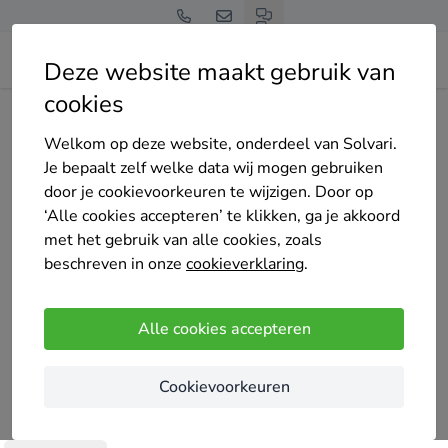
Deze website maakt gebruik van
cookies
Home
Schuifpui
Noord-Holland
Enkhuizen
Geja Kozijnen
Welkom op deze website, onderdeel van Solvari.
Je bepaalt zelf welke data wij mogen gebruiken
door je cookievoorkeuren te wijzigen. Door op
‘Alle cookies accepteren’ te klikken, ga je akkoord
met het gebruik van alle cookies, zoals
Geja Kozijnen
beschreven in onze
cookieverklaring
.
5
/5
(4 reviews)
Enkhuizen
Alle cookies accepteren
Wij zijn de leverancier van ramen, deuren,
Cookievoorkeuren
tuindeuren, dakkapellen, schuifpuien, dakramen,
gevelbekleding. GEJA kozijnen levert kunststof /