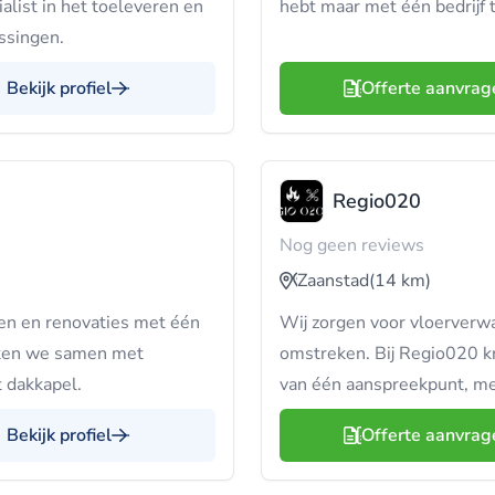
alist in het toeleveren en
hebt maar met één bedrijf 
ssingen.
Bekijk profiel
Offerte aanvrag
Regio020
Nog geen reviews
Zaanstad
(14 km)
en en renovaties met één
Wij zorgen voor vloerverw
rken we samen met
omstreken. Bij Regio020 kr
t dakkapel.
van één aanspreekpunt, met
Bekijk profiel
Offerte aanvrag