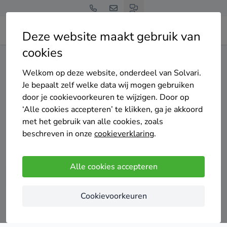
Deze website maakt gebruik van
cookies
Home
Vloerisolatie
Zuid-Holland
Bodegraven-Reeuwijk
Welkom op deze website, onderdeel van Solvari.
Gratis en vrijblijvend
Je bepaalt zelf welke data wij mogen gebruiken
Top 20 vloerisolatie
door je cookievoorkeuren te wijzigen. Door op
‘Alle cookies accepteren’ te klikken, ga je akkoord
specialisten in Bodegraven-
met het gebruik van alle cookies, zoals
beschreven in onze
cookieverklaring
.
Reeuwijk
Alle cookies accepteren
Cookievoorkeuren
Vergelijk offertes