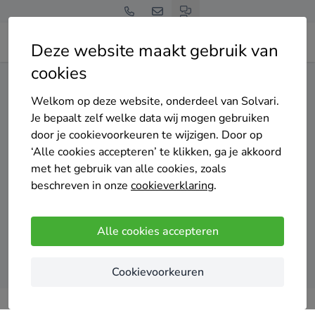
Deze website maakt gebruik van
cookies
Home
Vloerisolatie
Zuid-Holland
Molenlanden
Welkom op deze website, onderdeel van Solvari.
Gratis en vrijblijvend
Je bepaalt zelf welke data wij mogen gebruiken
Top 20 vloerisolatie
door je cookievoorkeuren te wijzigen. Door op
‘Alle cookies accepteren’ te klikken, ga je akkoord
specialisten in Molenlanden
met het gebruik van alle cookies, zoals
beschreven in onze
cookieverklaring
.
Alle cookies accepteren
Vergelijk offertes
Cookievoorkeuren