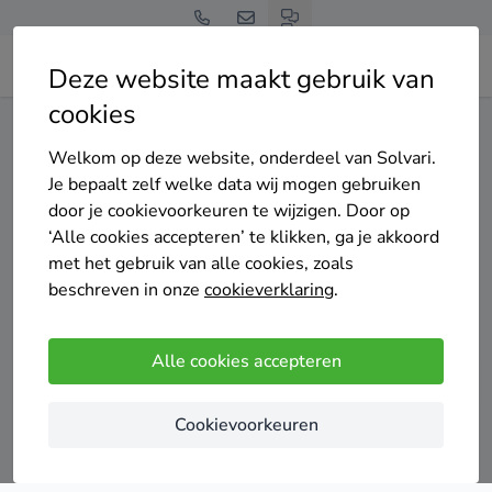
Deze website maakt gebruik van
cookies
Home
Vloerisolatie
Zuid-Holland
Krimpenerwaard
Welkom op deze website, onderdeel van Solvari.
Gratis en vrijblijvend
Je bepaalt zelf welke data wij mogen gebruiken
Top 20 vloerisolatie
door je cookievoorkeuren te wijzigen. Door op
‘Alle cookies accepteren’ te klikken, ga je akkoord
specialisten in
met het gebruik van alle cookies, zoals
beschreven in onze
cookieverklaring
.
Krimpenerwaard
Alle cookies accepteren
Cookievoorkeuren
Vergelijk offertes