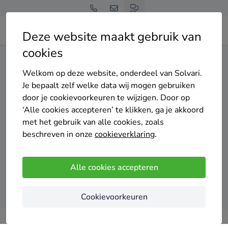
Deze website maakt gebruik van
cookies
Home
Vloerverwarming
Noord-Holland
Huizen
Welkom op deze website, onderdeel van Solvari.
Gratis en vrijblijvend
Je bepaalt zelf welke data wij mogen gebruiken
Top 20 vloerverwarming
door je cookievoorkeuren te wijzigen. Door op
‘Alle cookies accepteren’ te klikken, ga je akkoord
installateurs in Huizen
met het gebruik van alle cookies, zoals
beschreven in onze
cookieverklaring
.
Alle cookies accepteren
Vergelijk offertes
Cookievoorkeuren