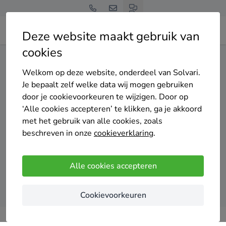
Deze website maakt gebruik van
cookies
Home
Thuisbatterij
Noord-Holland
Huizen
Welkom op deze website, onderdeel van Solvari.
Gratis en vrijblijvend
Je bepaalt zelf welke data wij mogen gebruiken
Top 20 thuisbatterij
door je cookievoorkeuren te wijzigen. Door op
‘Alle cookies accepteren’ te klikken, ga je akkoord
installateurs in Huizen
met het gebruik van alle cookies, zoals
beschreven in onze
cookieverklaring
.
Alle cookies accepteren
Vergelijk offertes
Cookievoorkeuren