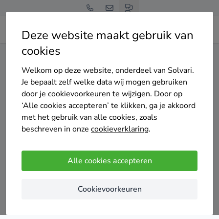
Deze website maakt gebruik van
cookies
Home
Warmtepomp
Noord-Holland
Edam-Volendam
Welkom op deze website, onderdeel van Solvari.
Gratis en vrijblijvend
Je bepaalt zelf welke data wij mogen gebruiken
Top 20 warmtepomp
door je cookievoorkeuren te wijzigen. Door op
‘Alle cookies accepteren’ te klikken, ga je akkoord
installateurs in Edam-
met het gebruik van alle cookies, zoals
beschreven in onze
cookieverklaring
.
Volendam
Alle cookies accepteren
Cookievoorkeuren
Vergelijk offertes