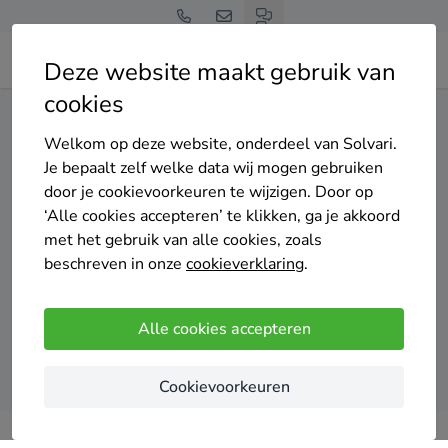
Deze website maakt gebruik van
cookies
Home
Warmtepomp
Noord-Holland
Heemstede
Welkom op deze website, onderdeel van Solvari.
Gratis en vrijblijvend
Je bepaalt zelf welke data wij mogen gebruiken
Top 20 warmtepomp
door je cookievoorkeuren te wijzigen. Door op
‘Alle cookies accepteren’ te klikken, ga je akkoord
installateurs in Heemstede
met het gebruik van alle cookies, zoals
beschreven in onze
cookieverklaring
.
Alle cookies accepteren
Vergelijk offertes
Cookievoorkeuren