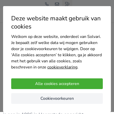
Deze website maakt gebruik van
cookies
Home
Zonnepanelen
Noord-Holland
Haarlemmermeer
Hanbank
Welkom op deze website, onderdeel van Solvari.
Je bepaalt zelf welke data wij mogen gebruiken
door je cookievoorkeuren te wijzigen. Door op
‘Alle cookies accepteren’ te klikken, ga je akkoord
met het gebruik van alle cookies, zoals
beschreven in onze
cookieverklaring
.
Hanbank
26 keer gekozen
Alle cookies accepteren
4.6
/5
(9 reviews)
Cruquius
Cookievoorkeuren
HANBANK Elektra, Beveiligingen en Zonnepanelen