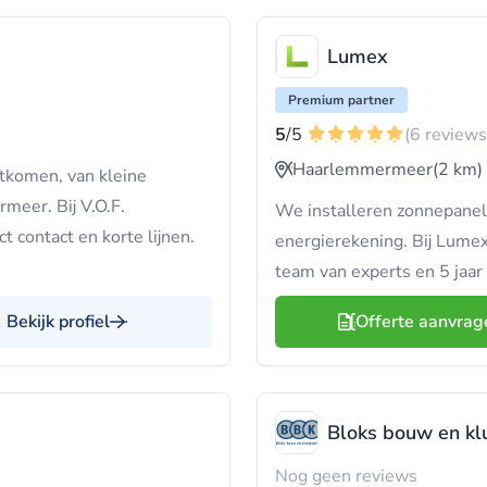
Lumex
Premium partner
5
/5
(6 reviews
Haarlemmermeer
(2 km)
tkomen, van kleine
meer. Bij V.O.F.
We installeren zonnepanele
contact en korte lijnen.
energierekening. Bij Lumex
team van experts en 5 jaar 
Bekijk profiel
Offerte aanvrag
Bloks bouw en klu
Nog geen reviews