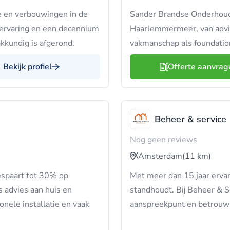
ie en verbouwingen in de
Sander Brandse Onderhouds
 ervaring en een decennium
Haarlemmermeer, van advies
akkundig is afgerond.
vakmanschap als foundation 
Bekijk profiel
Offerte aanvrag
Beheer & service
Nog geen reviews
Amsterdam
(11 km)
espaart tot 30% op
Met meer dan 15 jaar ervari
is advies aan huis en
standhoudt. Bij Beheer & Se
onele installatie en vaak
aanspreekpunt en betrouwba