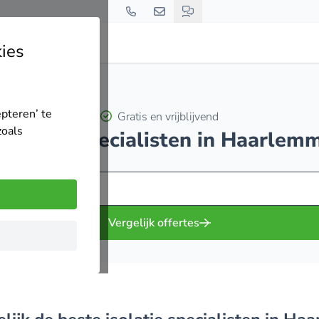
ies
epteren’ te
Gratis en vrijblijvend
zoals
 isolatie specialisten in Haarle
Vergelijk offertes