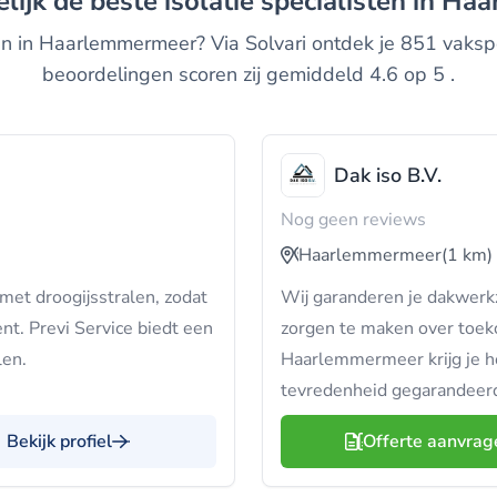
gelijk de beste isolatie specialisten in 
 in Haarlemmermeer? Via Solvari ontdek je 851 vakspec
beoordelingen scoren zij gemiddeld 4.6 op 5 .
Dak iso B.V.
Nog geen reviews
Haarlemmermeer
(1 km)
met droogijsstralen, zodat
Wij garanderen je dakwerkz
ent. Previ Service biedt een
zorgen te maken over toeko
len.
Haarlemmermeer krijg je h
tevredenheid gegarandeer
Bekijk profiel
Offerte aanvrag