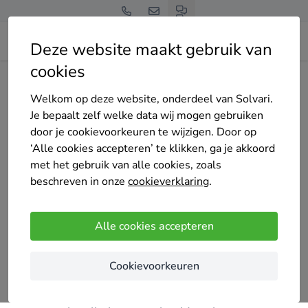
Deze website maakt gebruik van
cookies
Home
Zonnepanelen
Noord-Holland
Hollands Kroon
Enzo van Zonnepanelen Enzo
Welkom op deze website, onderdeel van Solvari.
Je bepaalt zelf welke data wij mogen gebruiken
door je cookievoorkeuren te wijzigen. Door op
‘Alle cookies accepteren’ te klikken, ga je akkoord
met het gebruik van alle cookies, zoals
beschreven in onze
cookieverklaring
.
Enzo van Zonnepanelen Enzo
4.4
/5
(5 reviews)
Alle cookies accepteren
Purmerend
Cookievoorkeuren
Zonnepanelen Enzo is gevestigd in Slootdorp op de
Sluisweg loods nummer 7. Wij zijn een bedrijf dat