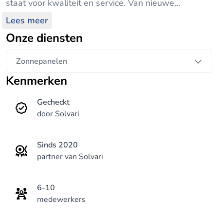
staat voor kwaliteit en service. Van nieuwe
projecten tot renovatieprojecten van bestaande
Lees meer
zonnepaneel systemen kunt u bij ons terecht.
Onze diensten
Zonnepanelen in Slootdorp kunnen veelal binnen
een week geleverd en geplaatst worden. Altijd
Zonnepanelen
door betrouwbare monteurs op veilige wijze op uw
Kenmerken
dak geplaatst. Zonnepanelen Enzo in Slootdorp is
een VCA gecertificeerd bedrijf en werkt volgens de
Gecheckt
huidige normen hierin.
door Solvari
Sinds 2020
partner van Solvari
6-10
medewerkers