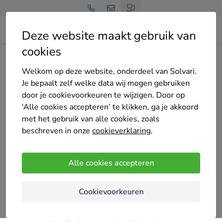
Deze website maakt gebruik van
cookies
Home
Zonnepanelen
Noord-Holland
Purmerend
Enzo van Zonnepanelen Enzo
Welkom op deze website, onderdeel van Solvari.
Je bepaalt zelf welke data wij mogen gebruiken
door je cookievoorkeuren te wijzigen. Door op
‘Alle cookies accepteren’ te klikken, ga je akkoord
met het gebruik van alle cookies, zoals
beschreven in onze
cookieverklaring
.
Enzo van Zonnepanelen Enzo
4.4
/5
(5 reviews)
Alle cookies accepteren
Purmerend
Cookievoorkeuren
Zonnepanelen Enzo is gevestigd in Slootdorp op de
Sluisweg loods nummer 7. Wij zijn een bedrijf dat