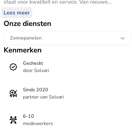
staat voor kwaliteit en service. Van nieuwe
projecten tot renovatieprojecten van bestaande
Lees meer
zonnepaneel systemen kunt u bij ons terecht.
Onze diensten
Zonnepanelen in Slootdorp kunnen veelal binnen
een week geleverd en geplaatst worden. Altijd
Zonnepanelen
door betrouwbare monteurs op veilige wijze op uw
Kenmerken
dak geplaatst. Zonnepanelen Enzo in Slootdorp is
een VCA gecertificeerd bedrijf en werkt volgens de
Gecheckt
huidige normen hierin.
door Solvari
Sinds 2020
partner van Solvari
6-10
medewerkers