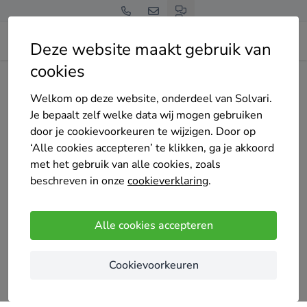
Deze website maakt gebruik van
cookies
Home
Bedrijven overzicht
Kiran dakdekkers
Welkom op deze website, onderdeel van Solvari.
Je bepaalt zelf welke data wij mogen gebruiken
door je cookievoorkeuren te wijzigen. Door op
‘Alle cookies accepteren’ te klikken, ga je akkoord
met het gebruik van alle cookies, zoals
Kiran dakdekkers
beschreven in onze
cookieverklaring
.
4.8
/5
(5 reviews)
Alle cookies accepteren
Ridderkerk
Kiran Dakdekkers presenteert zich als dakdekker
Cookievoorkeuren
specialist voor uiteenlopende dakwerken. Het
bedrijf richt zich op consumenten die snel een