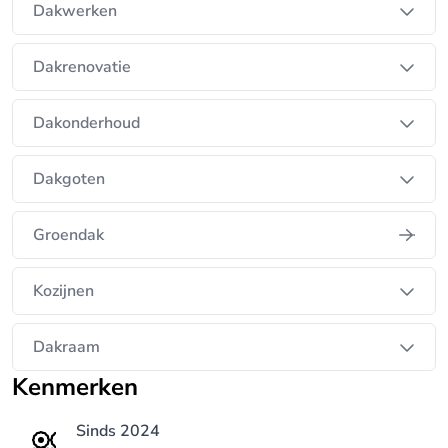
daklekkage geeft het bedrijf aan binnen 12 uur aan
Dakwerken
de deur te staan. Dat geeft snelheid en
duidelijkheid bij urgente problemen.
Dakrenovatie
Op de website benadrukt Kiran Dakdekkers het
Dakonderhoud
gebruik van de beste materialen, hoge kwaliteit in
afwerking en een duurzaam en waterdicht resultaat.
Dakgoten
Ook vermeldt het bedrijf 10 jaar garantie op
waterdichte daken. Dat versterkt het vertrouwen
Groendak
voor consumenten die zekerheid willen over de
uitvoering.
Kozijnen
Wie een dakdekker zoekt voor inspectie, reparatie
Dakraam
of renovatie vindt in Kiran Dakdekkers een partij die
Kenmerken
inzet op snelheid, duidelijke service en vakwerk.
Vooral voor bitumen daken en lekkageherstel komt
Sinds 2024