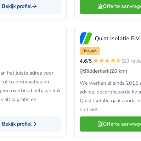
Bekijk profiel
Offerte aanvrag
Quist Isolatie B.V.
Top pro
4.6
/5
(23 revi
Ridderkerk
(20 km)
an het juiste adres voor
 tot traprenovaties en
We werken al sinds 2015 aa
geen overhead heb, werk ik
advies, gecertificeerde kwal
 altijd gratis en
Quist Isolatie gaat aandacht
niet ziet.
Bekijk profiel
Offerte aanvrag