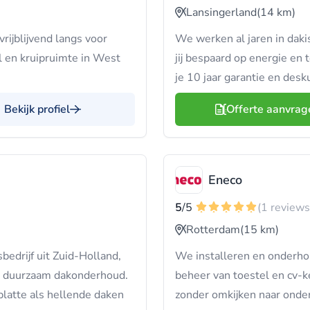
Lansingerland
(14 km)
rijblijvend langs voor
We werken al jaren in daki
el en kruipruimte in West
jij bespaard op energie en t
je 10 jaar garantie en desk
Bekijk profiel
Offerte aanvrag
Eneco
5
/5
(1 reviews
Rotterdam
(15 km)
edrijf uit Zuid-Holland,
We installeren en onderho
en duurzaam dakonderhoud.
beheer van toestel en cv-k
platte als hellende daken
zonder omkijken naar onder