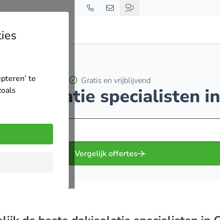
ies
epteren’ te
Gratis en vrijblijvend
 dakisolatie specialisten 
zoals
Vergelijk offertes