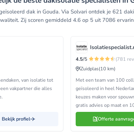
elijk de beste dakisolatie specialisten in
eïsoleerd dak in Gouda. Via Solvari ontdek je 621 dakiso
waliteit. Zij scoren gemiddeld 4.6 op 5 uit 7086 ervari
Isolatiespecialist.
4.5
/5
(781 re
Zuidplas
(10 km)
endaken, van isolatie tot
Met een team van 100 coll
 een vakpartner die alles
geïsoleerd in heel Nederlan
e.
keuzes maken voor spouwmu
gratis advies op maat en 10
Bekijk profiel
Offerte aanvrag