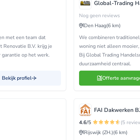
Global-Trading H
Nog geen reviews
Den Haag
(6 km)
ken met een team dat
We combineren traditione
Renovatie B.V. krijg je
woning niet alleen mooier,
 garantie op het werk.
Bij Global Trading Handel
duurzaamheid centraal.
Bekijk profiel
Offerte aanvrag
FAI Dakwerken B.
4.6
/5
(5 revie
Rijswijk (ZH.)
(6 km)