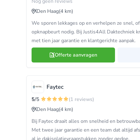
Nog geen reviews
Den Haag
(4 km)
We sporen lekkages op en verhelpen ze snel, of 
opknapbeurt nodig. Bij Justis4All Daktechniek k
met tien jaar garantie en klantgerichte aanpak.
Offerte aanvragen
Faytec
5
/5
(1 reviews)
Den Haag
(4 km)
Bij Faytec draait alles om snelheid en betrouwba
Met twee jaar garantie en een team dat altijd af
al je dakisolatievraagstukken zonder gedoe.