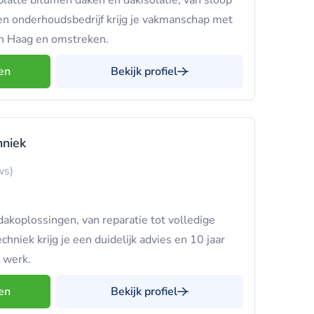
platte bitumen daken en dakisolatie, van sloop
 en onderhoudsbedrijf krijg je vakmanschap met
en Haag en omstreken.
en
Bekijk profiel
hniek
ws)
koplossingen, van reparatie tot volledige
chniek krijg je een duidelijk advies en 10 jaar
 werk.
en
Bekijk profiel