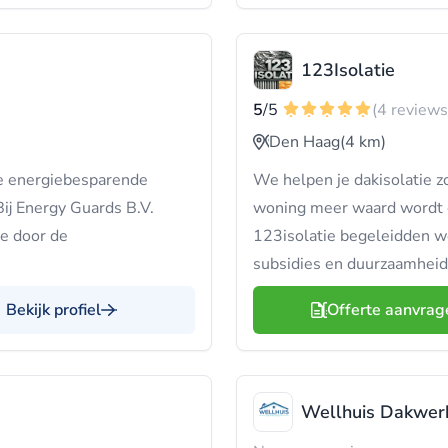
123Isolatie
5
/5
(4 reviews
Den Haag
(4 km)
e energiebesparende
We helpen je dakisolatie zo
Bij Energy Guards B.V.
woning meer waard wordt en
je door de
123isolatie begeleidden w
subsidies en duurzaamheid
Bekijk profiel
Offerte aanvrag
Wellhuis Dakwer