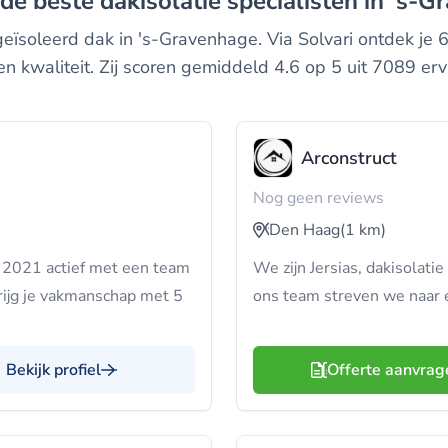
k de beste dakisolatie specialisten in 's-
ïsoleerd dak in 's-Gravenhage. Via Solvari ontdek je 62
en kwaliteit. Zij scoren gemiddeld 4.6 op 5 uit 7089 erv
Arconstruct
Nog geen reviews
Den Haag
(1 km)
ds 2021 actief met een team
We zijn Jersias, dakisolat
rijg je vakmanschap met 5
ons team streven we naar e
Bekijk profiel
Offerte aanvrag