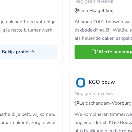
Nog geen reviews
Den Haag
(4 km)
je dak heeft een volledige
Al sinds 2002 bouwen we a
rijg je nette bitumenwerk
dakbedekking. Bij Wellhuis
als hellende daken aanpakt
Bekijk profiel
Offerte aanvrag
KGO bouw
Nog geen reviews
Leidschendam-Voorburg
arheid: je belt, wij komen.
We kombineren timmerwerk
spraak nakomt, zorg je voor
oog voor detail. KGO Bouw 
altijd vakkundig en betrou