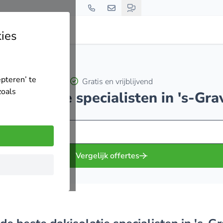
ies
epteren’ te
Gratis en vrijblijvend
zoals
 dakisolatie specialisten in 's-Gr
Vergelijk offertes