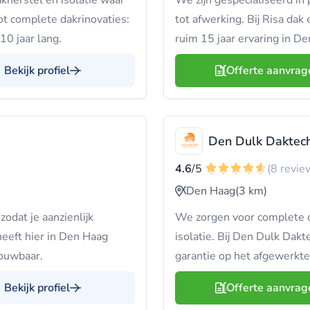
kherstel en isolatie waar
We zijn gespecialiseerd in 
ot complete dakrinovaties:
tot afwerking. Bij Risa dak
0 jaar lang.
ruim 15 jaar ervaring in D
Bekijk profiel
Offerte aanvrag
Den Dulk Daktec
4.6
/5
(8 revie
Den Haag
(3 km)
zodat je aanzienlijk
We zorgen voor complete da
eeft hier in Den Haag
isolatie. Bij Den Dulk Dakte
rouwbaar.
garantie op het afgewerkte
Bekijk profiel
Offerte aanvrag