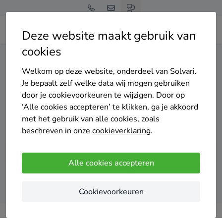
Deze website maakt gebruik van
cookies
Home
Dakisolatie
Zuid-Holland
Alphen aan den Rijn
Welkom op deze website, onderdeel van Solvari.
Gratis en vrijblijvend
Je bepaalt zelf welke data wij mogen gebruiken
Top 20 dakisolatie specialisten
door je cookievoorkeuren te wijzigen. Door op
‘Alle cookies accepteren’ te klikken, ga je akkoord
in Alphen aan den Rijn
met het gebruik van alle cookies, zoals
beschreven in onze
cookieverklaring
.
Alle cookies accepteren
Vergelijk offertes
Cookievoorkeuren