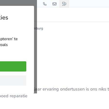
ies
goedonderhoud zuid-limburg
epteren’ te
zoals
ijf met ruim 20 jaar ervaring ondertussen is ons niks 
poed reparatie