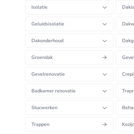
Isolatie
Dakis
Geluidsisolatie
Dakw
Dakonderhoud
Dakg
Groendak
Gevel
Gevelrenovatie
Crepi
Badkamer renovatie
Trapr
Stucwerken
Beha
Trappen
Kozij