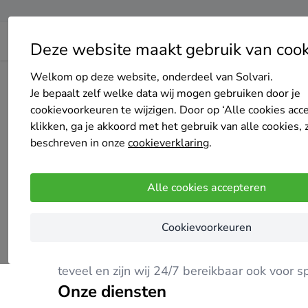
Deze website maakt gebruik van cook
Welkom op deze website, onderdeel van Solvari.
Home
Centrale verwarming
Limburg
Kerkrade
Vast
Je bepaalt zelf welke data wij mogen gebruiken door je
cookievoorkeuren te wijzigen. Door op ‘Alle cookies acc
klikken, ga je akkoord met het gebruik van alle cookies, 
beschreven in onze
cookieverklaring
.
Vastgoedonderhoud zuid-limburg
Alle cookies accepteren
Nog geen reviews
Kerkrade
Cookievoorkeuren
Wij zijn een allround vastgoedonderhoudsbedr
teveel en zijn wij 24/7 bereikbaar ook voor s
Onze diensten