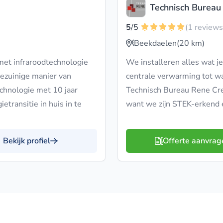
Technisch Burea
5
/5
(1 reviews
Beekdaelen
(20 km)
et infraroodtechnologie
We installeren alles wat j
iezuinige manier van
centrale verwarming tot w
echnologie met 10 jaar
Technisch Bureau Rene Cr
etransitie in huis in te
want we zijn STEK-erkend 
Bekijk profiel
Offerte aanvrag