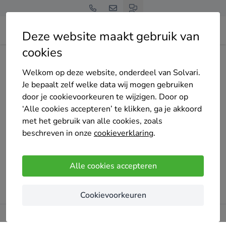
Deze website maakt gebruik van
cookies
Home
Isolatie
Noord-Brabant
Breda
klus-bouw-en-onderhoudsbedrijf-warnier
Welkom op deze website, onderdeel van Solvari.
Je bepaalt zelf welke data wij mogen gebruiken
door je cookievoorkeuren te wijzigen. Door op
‘Alle cookies accepteren’ te klikken, ga je akkoord
met het gebruik van alle cookies, zoals
Oeps!
beschreven in onze
cookieverklaring
.
Er ging iets mis bij het laden van de pagina. Probeer het
later opnieuw.
Alle cookies accepteren
Probeer opnieuw
Cookievoorkeuren