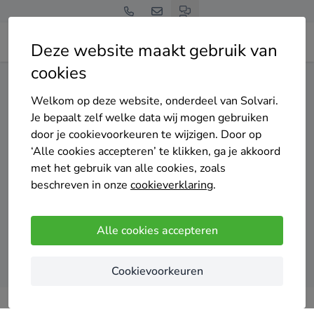
Deze website maakt gebruik van
cookies
Home
Thuisbatterij
Noord-Holland
Diemen
Welkom op deze website, onderdeel van Solvari.
Gratis en vrijblijvend
Je bepaalt zelf welke data wij mogen gebruiken
Top 20 thuisbatterij
door je cookievoorkeuren te wijzigen. Door op
‘Alle cookies accepteren’ te klikken, ga je akkoord
installateurs in Diemen
met het gebruik van alle cookies, zoals
beschreven in onze
cookieverklaring
.
Alle cookies accepteren
Vergelijk offertes
Cookievoorkeuren