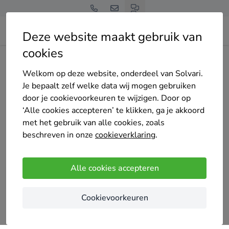
Deze website maakt gebruik van
cookies
Home
Thuisbatterij
Noord-Holland
Welkom op deze website, onderdeel van Solvari.
Tot 4 offertes op maat
Je bepaalt zelf welke data wij mogen gebruiken
thuisbatterij
door je cookievoorkeuren te wijzigen. Door op
‘Alle cookies accepteren’ te klikken, ga je akkoord
installateurs in Noord-
met het gebruik van alle cookies, zoals
beschreven in onze
cookieverklaring
.
Holland
Alle cookies accepteren
Cookievoorkeuren
Vergelijk offertes