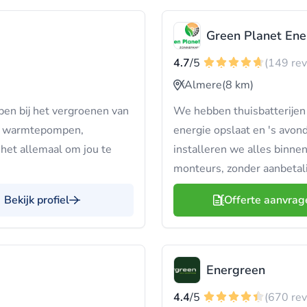
Green Planet Ene
4.7
/5
(149 re
Almere
(8 km)
lpen bij het vergroenen van
We hebben thuisbatterijen 
's, warmtepompen,
energie opslaat en 's avond
 het allemaal om jou te
installeren we alles binne
monteurs, zonder aanbetal
Bekijk profiel
Offerte aanvrag
Energreen
4.4
/5
(670 re