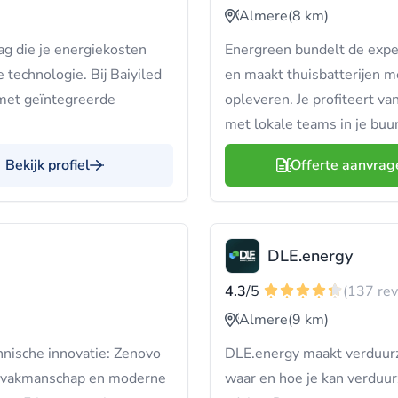
Almere
(8 km)
ag die je energiekosten
Energreen bundelt de exper
technologie. Bij Baiyiled
en maakt thuisbatterijen m
 met geïntegreerde
opleveren. Je profiteert va
met lokale teams in je buur
Bekijk profiel
Offerte aanvrag
DLE.energy
4.3
/5
(137 re
Almere
(9 km)
ische innovatie: Zenovo
DLE.energy maakt verduurz
van vakmanschap en moderne
waar en hoe je kan verduu