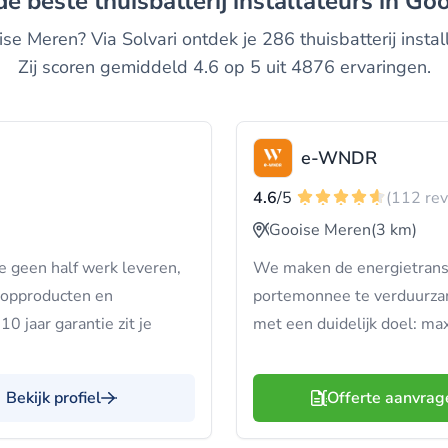
 de beste thuisbatterij installateurs in G
e Meren? Via Solvari ontdek je 286 thuisbatterij install
Zij scoren gemiddeld 4.6 op 5 uit 4876 ervaringen.
e-WNDR
4.6
/5
(112 re
Gooise Meren
(3 km)
we geen half werk leveren,
We maken de energietransiti
topproducten en
portemonnee te verduurzam
0 jaar garantie zit je
met een duidelijk doel: ma
Bekijk profiel
Offerte aanvrag