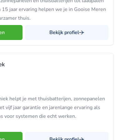
zonnepanelen en thuisbatterijen tot laadpalen
 15 jaar ervaring helpen we je in Gooise Meren
urzamer thuis.
en
Bekijk profiel
ek
iek helpt je met thuisbatterijen, zonnepanelen
t vijf jaar garantie en jarenlange ervaring als
ns voor systemen die echt werken.
en
Bekijk profiel