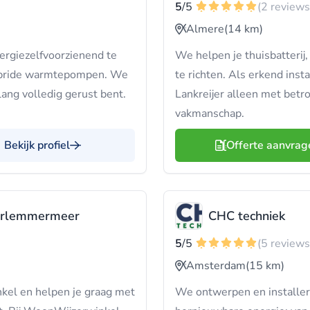
5
/5
(2 reviews
Almere
(14 km)
ergiezelfvoorzienend te
We helpen je thuisbatterij
hybride warmtepompen. We
te richten. Als erkend inst
lang volledig gerust bent.
Lankreijer alleen met bet
vakmanschap.
Bekijk profiel
Offerte aanvrag
arlemmermeer
CHC techniek
5
/5
(5 reviews
Amsterdam
(15 km)
kel en helpen je graag met
We ontwerpen en installer