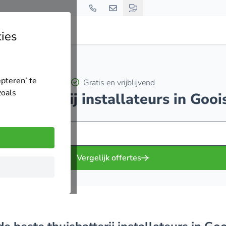
ies
epteren’ te
Gratis en vrijblijvend
zoals
thuisbatterij installateurs in Goo
Vergelijk offertes