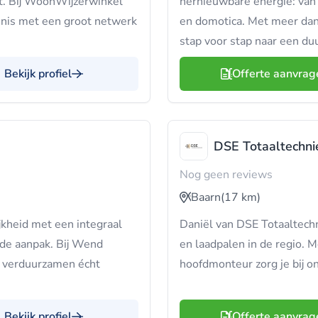
ast. Bij WoonWijzerwinkel
hernieuwbare energie: van 
nnis met een groot netwerk
en domotica. Met meer dan
stap voor stap naar een du
Bekijk profiel
Offerte aanvrag
DSE Totaaltechni
Nog geen reviews
Baarn
(17 km)
jkheid met een integraal
Daniël van DSE Totaaltechn
rde aanpak. Bij Wend
en laadpalen in de regio. Me
t verduurzamen écht
hoofdmonteur zorg je bij o
Bekijk profiel
Offerte aanvrag