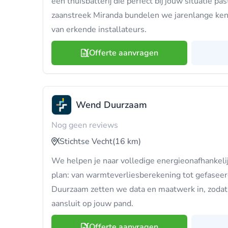
een thuisbatterij die perfect bij jouw situatie p
zaanstreek Miranda bundelen we jarenlange ke
van erkende installateurs.
Offerte aanvragen
Wend Duurzaam
Nog geen reviews
Stichtse Vecht
(16 km)
We helpen je naar volledige energieonafhankeli
plan: van warmteverliesberekening tot gefasee
Duurzaam zetten we data en maatwerk in, zoda
aansluit op jouw pand.
Offerte aanvragen