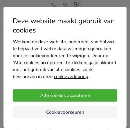
Deze website maakt gebruik van
cookies
Home
Zonnepanelen
Limburg
Beek (L.)
Energierijk
Welkom op deze website, onderdeel van Solvari.
Je bepaalt zelf welke data wij mogen gebruiken
door je cookievoorkeuren te wijzigen. Door op
‘Alle cookies accepteren’ te klikken, ga je akkoord
met het gebruik van alle cookies, zoals
Energierijk
beschreven in onze
cookieverklaring
.
13 keer gekozen
4.9
/5
(8 reviews)
Alle cookies accepteren
Spaubeek
Cookievoorkeuren
Energierijk is ontstaan, doordat een aantal mensen
zijn gaan nadenken over hun toekomst. Niet alleen