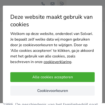
Deze website maakt gebruik van
cookies
Home
Zonnepanelen
Noord-Holland
Zaanstad
Beudeker zonwering & zonnepanelen
Welkom op deze website, onderdeel van Solvari.
Je bepaalt zelf welke data wij mogen gebruiken
door je cookievoorkeuren te wijzigen. Door op
‘Alle cookies accepteren’ te klikken, ga je akkoord
met het gebruik van alle cookies, zoals
beschreven in onze
cookieverklaring
.
Beudeker zonwering & zonnepanelen
Nog geen reviews
Alle cookies accepteren
Zaandijk
Cookievoorkeuren
In de huidige bedrijfsvorm, geïnitieerd door Daan
Beudeker, bestaat Beudeker Zonwering sedert
1986. De geschiedenis van het familiebedrijf gaat