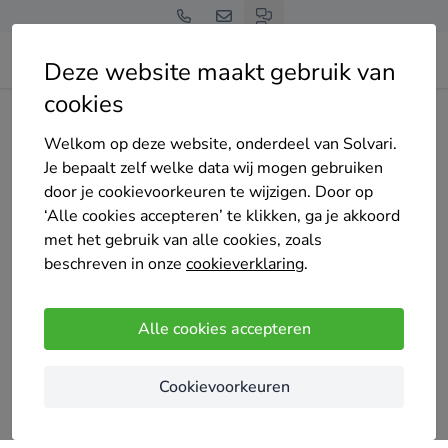
Deze website maakt gebruik van
cookies
Home
Zonnepanelen
Noord-Holland
Zaanstad
WoonWijzerWinkel Zaanstreek/Haarlemmermeer
Welkom op deze website, onderdeel van Solvari.
Je bepaalt zelf welke data wij mogen gebruiken
door je cookievoorkeuren te wijzigen. Door op
‘Alle cookies accepteren’ te klikken, ga je akkoord
met het gebruik van alle cookies, zoals
beschreven in onze
cookieverklaring
.
WoonWijzerWinkel Zaanstreek/Haarlemmermeer
Nog geen reviews
Alle cookies accepteren
Diemen
Cookievoorkeuren
De grootste winkel voor duurzaam wonen in
Nederland.