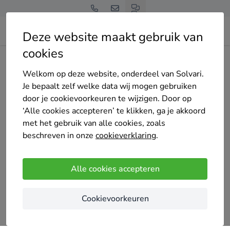
Deze website maakt gebruik van
cookies
Home
Zonnepanelen
Zuid-Holland
Welkom op deze website, onderdeel van Solvari.
Tot 4 offertes op maat
Je bepaalt zelf welke data wij mogen gebruiken
zonnepanelen
door je cookievoorkeuren te wijzigen. Door op
‘Alle cookies accepteren’ te klikken, ga je akkoord
installateurs in Zuid-
met het gebruik van alle cookies, zoals
beschreven in onze
cookieverklaring
.
Holland
Alle cookies accepteren
Cookievoorkeuren
Vergelijk offertes