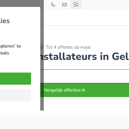
ies
epteren’ te
Tot 4 offertes op maat
anelen installateurs in Ge
zoals
Vergelijk offertes