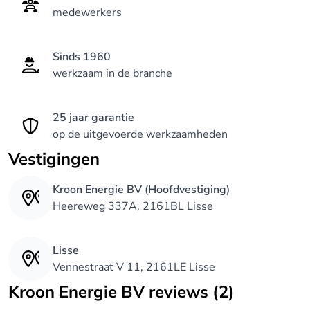
medewerkers
Nu we deze opmerkelijke mijlpaal naderen, nodigen
we u uit om deel uit te maken van onze
Sinds 1960
geschiedenis. Wanneer u terugkijkt, wat wilt u dan
werkzaam in de branche
zeggen? "Ach ja, hij was ook goedkoop," of
"Daarom kies je voor kwaliteit"? Bij Kroon Energie
25 jaar garantie
geloven we in het laatste, want ware kwaliteit en
op de uitgevoerde werkzaamheden
duurzaamheid zijn onbetaalbaar.
Vestigingen
Kroon Energie BV (Hoofdvestiging)
Heereweg 337A, 2161BL Lisse
Lisse
Vennestraat V 11, 2161LE Lisse
Kroon Energie BV reviews (2)