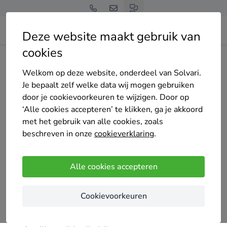
Deze website maakt gebruik van
cookies
Home
Zonnepanelen
Zuid-Holland
Lisse
Kroon Energie BV
Welkom op deze website, onderdeel van Solvari.
Je bepaalt zelf welke data wij mogen gebruiken
door je cookievoorkeuren te wijzigen. Door op
‘Alle cookies accepteren’ te klikken, ga je akkoord
met het gebruik van alle cookies, zoals
Kroon Energie BV
beschreven in onze
cookieverklaring
.
Premium partner
16 keer gekozen
5
/5
(2 reviews)
Alle cookies accepteren
Lisse
Cookievoorkeuren
Kroon Energie, een dynamisch onderdeel van Kroon
Installatietechniek, vertegenwoordigt de kern van