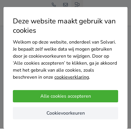
Deze website maakt gebruik van
cookies
Home
Cv-ketel
Flevoland
Dronten
Welkom op deze website, onderdeel van Solvari.
Gratis en vrijblijvend
Je bepaalt zelf welke data wij mogen gebruiken
Top 20 cv-ketel
door je cookievoorkeuren te wijzigen. Door op
‘Alle cookies accepteren’ te klikken, ga je akkoord
installateurs in Dronten
met het gebruik van alle cookies, zoals
beschreven in onze
cookieverklaring
.
Alle cookies accepteren
Vergelijk offertes
Cookievoorkeuren