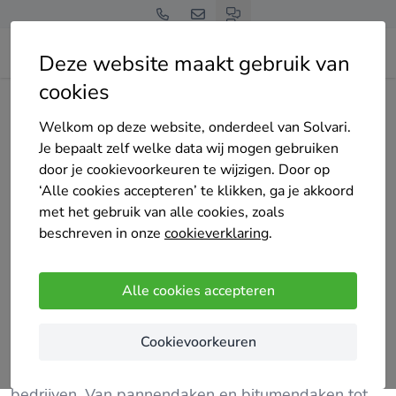
Deze website maakt gebruik van
cookies
Home
Isolatie
Noord-Brabant
Eindhoven
DakPlus Dakwerken B.V.
Welkom op deze website, onderdeel van Solvari.
Je bepaalt zelf welke data wij mogen gebruiken
door je cookievoorkeuren te wijzigen. Door op
‘Alle cookies accepteren’ te klikken, ga je akkoord
met het gebruik van alle cookies, zoals
beschreven in onze
cookieverklaring
.
DakPlus Dakwerken B.V.
Nog geen reviews
Alle cookies accepteren
Eindhoven
Cookievoorkeuren
Bij DakPlus bieden we een breed scala aan
dakdekkers diensten voor zowel particulieren als
bedrijven. Van pannendaken en bitumendaken tot