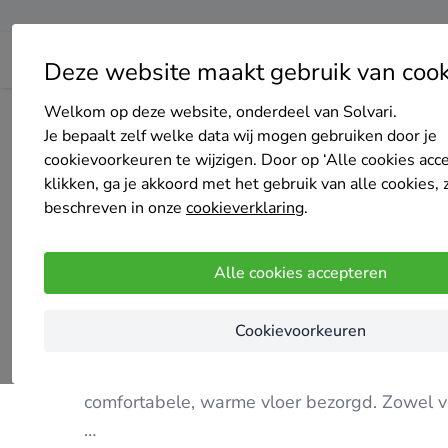
Deze website maakt gebruik van cook
Welkom op deze website, onderdeel van Solvari.
Home
Isolatie
Noord-Brabant
Eindhoven
Plusklus 
Je bepaalt zelf welke data wij mogen gebruiken door je
cookievoorkeuren te wijzigen. Door op ‘Alle cookies acc
klikken, ga je akkoord met het gebruik van alle cookies, 
beschreven in onze
cookieverklaring
.
Plusklus 23
Alle cookies accepteren
4.9
/5
(6 reviews)
Cookievoorkeuren
Eindhoven
Met 10 jaar ervaring in het leveren en monte
comfortabele, warme vloer bezorgd. Zowel v