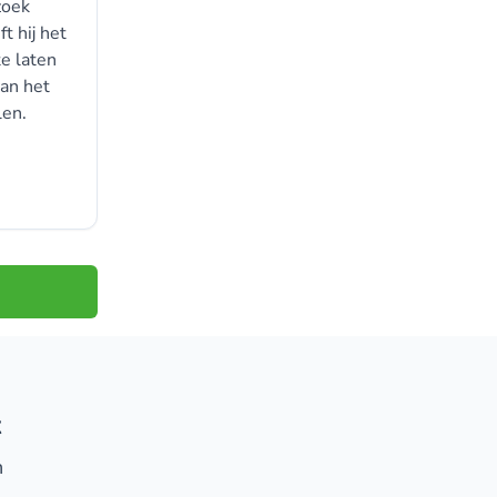
zoek
t hij het
e laten
van het
len.
t
n