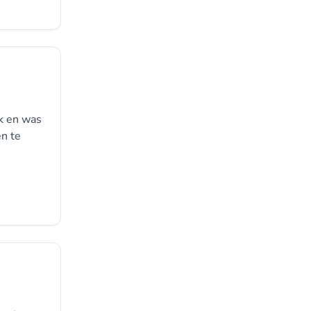
rk en was
en te