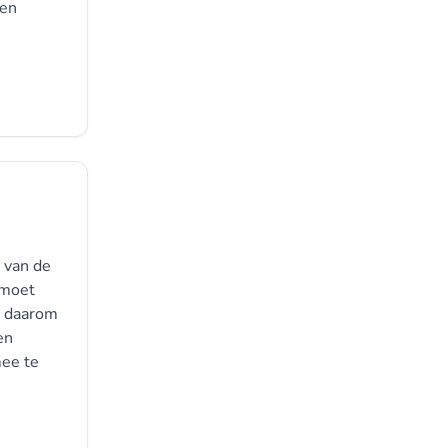
 en
 van de
 moet
b daarom
en
mee te