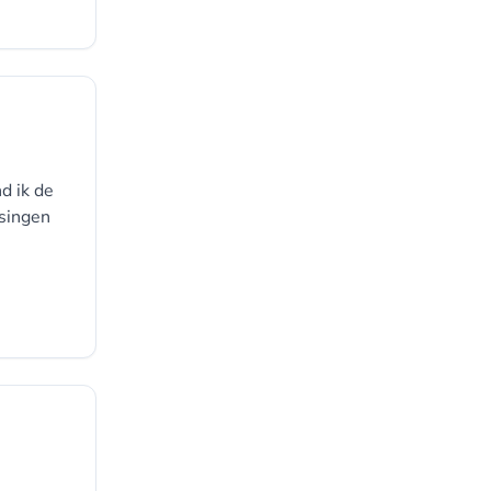
d ik de
ssingen