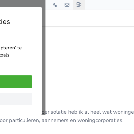
ies
23
epteren’ te
zoals
ren van Tonzon vloerisolatie heb ik al heel wat woning
oor particulieren, aannemers en woningcorporaties.