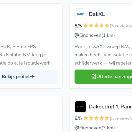
DakXL
5
/5
(5 reviews
Eindhoven
(1 km)
t PUR, PIR en EPS
We zijn DakXL Groep B.V., 
 Isolatie B.V. krijg je
maken heeft. Van isolatie 
tie op al je isolatiewerk.
schilderwerk — wij regelen
Bekijk profiel
Offerte aanvrag
Dakbedrijf 't Pan
5
/5
(5 reviews
Eindhoven
(3 km)