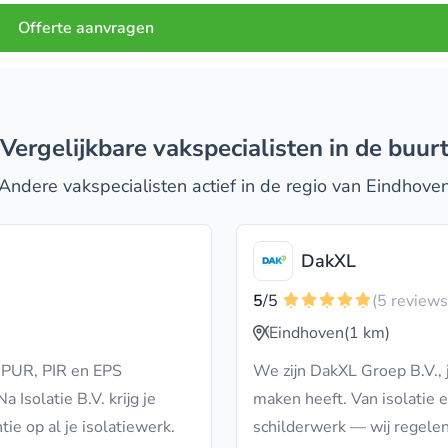
Offerte aanvragen
Vergelijkbare vakspecialisten in de buur
Andere vakspecialisten actief in de regio van Eindhove
DakXL
5
/5
(5 reviews
Eindhoven
(1 km)
t PUR, PIR en EPS
We zijn DakXL Groep B.V., 
 Isolatie B.V. krijg je
maken heeft. Van isolatie 
tie op al je isolatiewerk.
schilderwerk — wij regelen