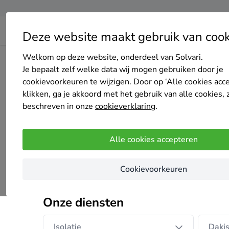
Deze website maakt gebruik van cook
Welkom op deze website, onderdeel van Solvari.
Home
Isolatie
Noord-Brabant
Eindhoven
Rwa dakw
Je bepaalt zelf welke data wij mogen gebruiken door je
cookievoorkeuren te wijzigen. Door op ‘Alle cookies acc
klikken, ga je akkoord met het gebruik van alle cookies, 
beschreven in onze
cookieverklaring
.
Rwa dakwerken
Alle cookies accepteren
Nog geen reviews
Eindhoven
Cookievoorkeuren
Wij zijn gespecialiseerd in bitumen, pvc, e
Onze diensten
Isolatie
Dakis