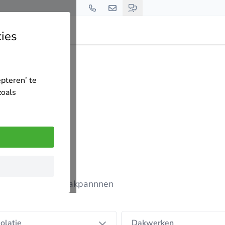
ies
erken
epteren’ te
zoals
pdm, zinkwerk, en dakpannnen
olatie
Dakwerken