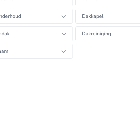
nderhoud
Dakkapel
ndak
Dakreiniging
aam