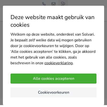
Deze website maakt gebruik van
cookies
Home
Spouwmuurisolatie
Zuid-Holland
Barendrecht
Welkom op deze website, onderdeel van Solvari.
Gratis en vrijblijvend
Je bepaalt zelf welke data wij mogen gebruiken
Top 20 spouwmuurisolatie
door je cookievoorkeuren te wijzigen. Door op
‘Alle cookies accepteren’ te klikken, ga je akkoord
specialisten in Barendrecht
met het gebruik van alle cookies, zoals
beschreven in onze
cookieverklaring
.
Alle cookies accepteren
Vergelijk offertes
Cookievoorkeuren