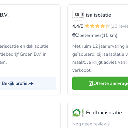
B.V.
isa isolatie
4.4
/5
(10 revi
Zoetermeer
(15 km)
risolatie en dakisolatie
Met ruim 12 jaar ervaring
tiebedrijf Groen B.V. in
geïsoleerd: bij Isa Isolati
eam.
maakt. Je krijgt advies van 
verkoopt.
Bekijk profiel
Offerte aanvrag
Ecoflex isolatie
Nog geen reviews