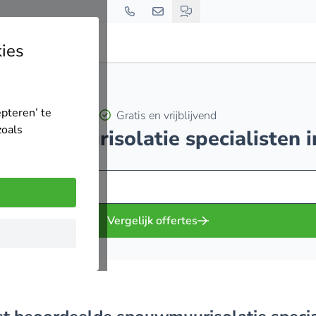
ies
epteren’ te
Gratis en vrijblijvend
zoals
 spouwmuurisolatie specialisten i
Vergelijk offertes