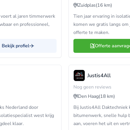
Zuidplas
(16 km)
voert al jaren timmerwerk
Tien jaar ervaring in isolat
wbaar en professioneel,
komen we gratis langs om 
offerte te maken.
Bekijk profiel
Offerte aanvrag
Justis4All
Nog geen reviews
Den Haag
(18 km)
jks Nederland door
Bij Justis4All Daktechniek 
olatiespecialist west krijg
bitumenwerk, snelle hulp b
gdeel klaar.
aan, voeren het uit en vertr