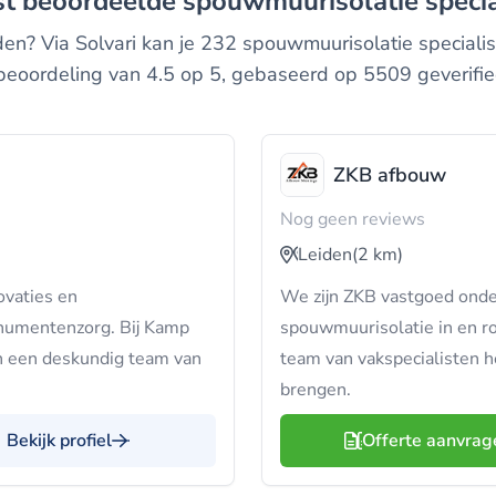
est beoordeelde spouwmuurisolatie specia
en? Via Solvari kan je 232 spouwmuurisolatie specialist
eoordeling van 4.5 op 5, gebaseerd op 5509 geverifie
ZKB afbouw
Nog geen reviews
Leiden
(2 km)
ovaties en
We zijn ZKB vastgoed onde
numentenzorg. Bij Kamp
spouwmuurisolatie in en r
en een deskundig team van
team van vakspecialisten 
brengen.
Bekijk profiel
Offerte aanvrag