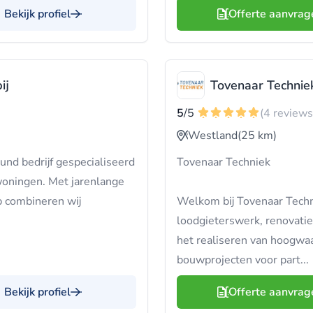
Bekijk profiel
Offerte aanvrag
ij
Tovenaar Techniek
5
/5
(4 reviews
Westland
(25 km)
und bedrijf gespecialiseerd
Tovenaar Techniek
woningen. Met jarenlange
p combineren wij
Welkom bij Tovenaar Techn
loodgieterswerk, renovatie
het realiseren van hoogwaa
bouwprojecten voor part...
Bekijk profiel
Offerte aanvrag