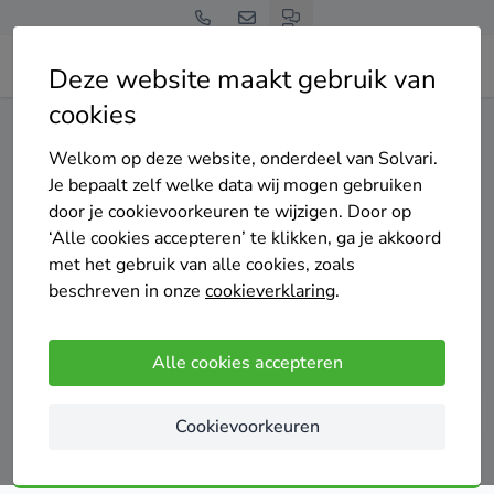
Deze website maakt gebruik van
cookies
Home
Spouwmuurisolatie
Zuid-Holland
Krimpen aan den IJssel
Welkom op deze website, onderdeel van Solvari.
Je bepaalt zelf welke data wij mogen gebruiken
Gratis en vrijblijvend
door je cookievoorkeuren te wijzigen. Door op
Top 20 spouwmuurisolatie
‘Alle cookies accepteren’ te klikken, ga je akkoord
met het gebruik van alle cookies, zoals
specialisten in Krimpen aan
beschreven in onze
cookieverklaring
.
den IJssel
Alle cookies accepteren
Cookievoorkeuren
Vergelijk offertes