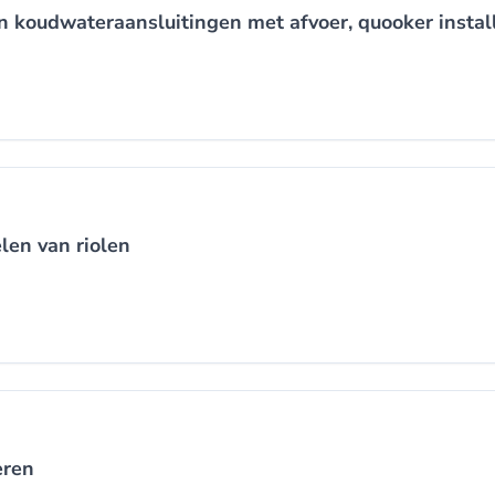
n koudwateraansluitingen met afvoer, quooker instal
len van riolen
eren