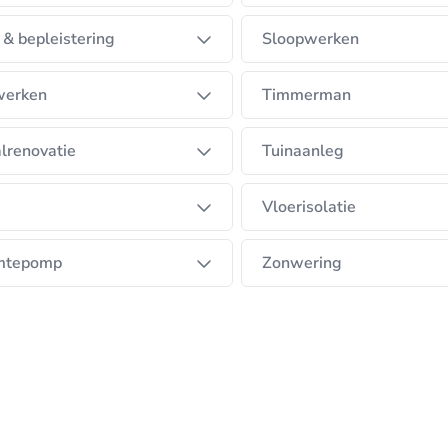
 & bepleistering
Sloopwerken
werken
Timmerman
lrenovatie
Tuinaanleg
Vloerisolatie
mtepomp
Zonwering