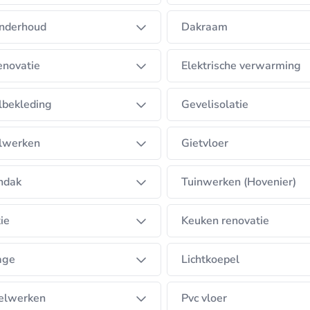
nderhoud
Dakraam
enovatie
Elektrische verwarming
lbekleding
Gevelisolatie
lwerken
Gietvloer
ndak
Tuinwerken (Hovenier)
tie
Keuken renovatie
age
Lichtkoepel
elwerken
Pvc vloer