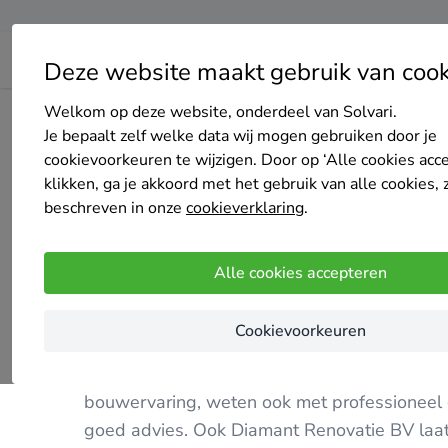
Deze website maakt gebruik van cook
Welkom op deze website, onderdeel van Solvari.
Home
Spouwmuurisolatie
Zuid-Holland
Rijswijk (ZH.
Je bepaalt zelf welke data wij mogen gebruiken door je
cookievoorkeuren te wijzigen. Door op ‘Alle cookies acc
klikken, ga je akkoord met het gebruik van alle cookies, 
beschreven in onze
cookieverklaring
.
Diamant Renovatie BV
Alle cookies accepteren
4.8
/5
(7 reviews)
Cookievoorkeuren
Rijswijk
We zijn een bedrijf rijk aan ervaring, we zi
bouwervaring, weten ook met professioneel 
goed advies. Ook Diamant Renovatie BV laat h