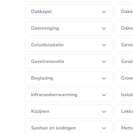
Dakkapel
Dako
Dakreiniging
Dakr
Geluidsisolatie
Geve
Gevelrenovatie
Geve
Beglazing
Groe
Infraroodverwarming
Isola
Kozijnen
Lekk
Sanitair en leidingen
Mets