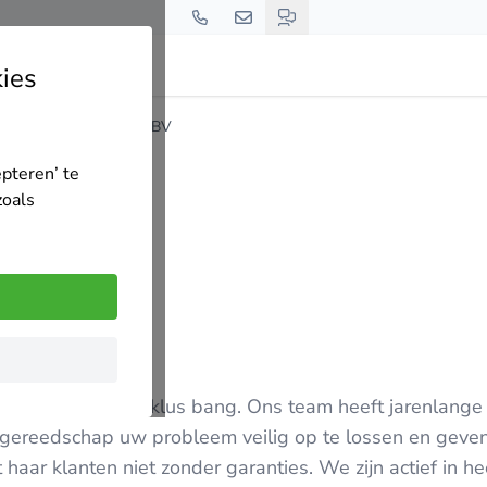
ies
)
Diamant Renovatie BV
epteren’ te
zoals
jn voor geen enkele klus bang. Ons team heeft jarenlang
gereedschap uw probleem veilig op te lossen en geven 
aar klanten niet zonder garanties. We zijn actief in he