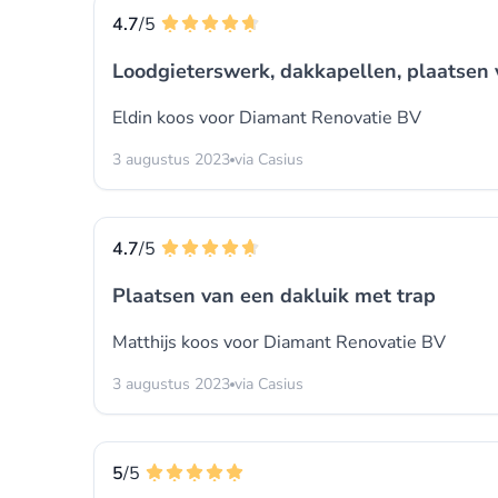
4.7
/5
Loodgieterswerk, dakkapellen, plaatsen 
Eldin koos voor
Diamant Renovatie BV
3 augustus 2023
via Casius
4.7
/5
Plaatsen van een dakluik met trap
Matthijs koos voor
Diamant Renovatie BV
3 augustus 2023
via Casius
5
/5