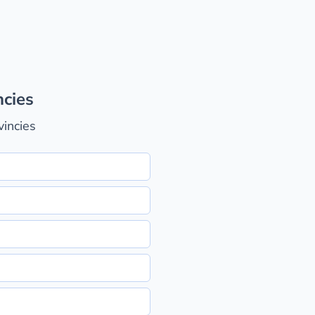
ncies
vincies