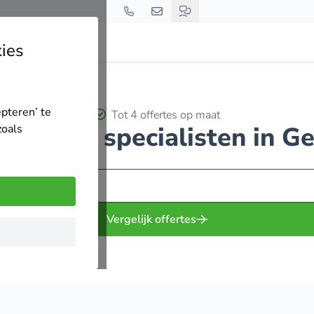
ies
epteren’ te
Tot 4 offertes op maat
strijding specialisten in G
zoals
Vergelijk offertes