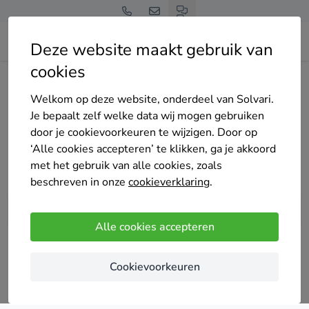
Deze website maakt gebruik van
cookies
Home
Vochtbestrijding
Utrecht
Welkom op deze website, onderdeel van Solvari.
Tot 4 offertes op maat
Je bepaalt zelf welke data wij mogen gebruiken
vochtbestrijding
door je cookievoorkeuren te wijzigen. Door op
‘Alle cookies accepteren’ te klikken, ga je akkoord
specialisten in Utrecht
met het gebruik van alle cookies, zoals
beschreven in onze
cookieverklaring
.
Alle cookies accepteren
Vergelijk offertes
Cookievoorkeuren