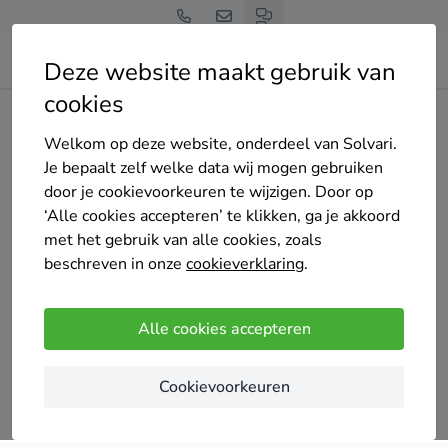
Deze website maakt gebruik van
cookies
Home
Vochtbestrijding
Zeeland
Welkom op deze website, onderdeel van Solvari.
Tot 4 offertes op maat
Je bepaalt zelf welke data wij mogen gebruiken
vochtbestrijding
door je cookievoorkeuren te wijzigen. Door op
‘Alle cookies accepteren’ te klikken, ga je akkoord
specialisten in Zeeland
met het gebruik van alle cookies, zoals
beschreven in onze
cookieverklaring
.
Alle cookies accepteren
Vergelijk offertes
Cookievoorkeuren